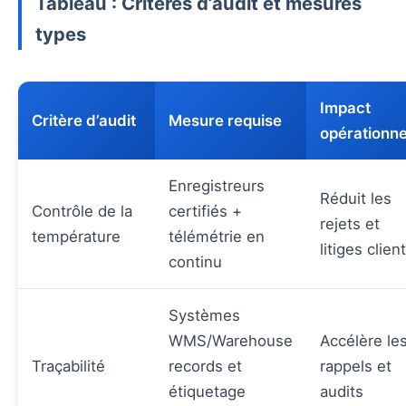
Tableau : Critères d’audit et mesures
types
Impact
Critère d’audit
Mesure requise
opérationne
Enregistreurs
Réduit les
Contrôle de la
certifiés +
rejets et
température
télémétrie en
litiges clien
continu
Systèmes
WMS/Warehouse
Accélère le
Traçabilité
records et
rappels et
étiquetage
audits