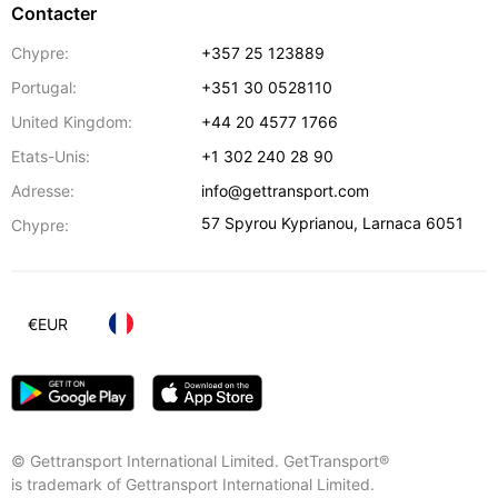
Contacter
Chypre:
+357 25 123889
Portugal:
+351 30 0528110
United Kingdom:
+44 20 4577 1766
Etats-Unis:
+1 302 240 28 90
Adresse:
info@gettransport.com
57 Spyrou Kyprianou
,
Larnaca
6051
Chypre:
€
EUR
© Gettransport International Limited. GetTransport®
is trademark of Gettransport International Limited.