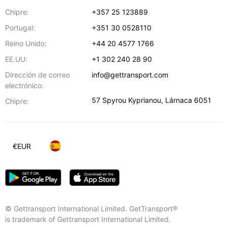
Chipre:
+357 25 123889
Portugal:
+351 30 0528110
Reino Unido:
+44 20 4577 1766
EE.UU:
+1 302 240 28 90
Dirección de correo
info@gettransport.com
electrónico:
57 Spyrou Kyprianou
,
Lárnaca
6051
Chipre:
€
EUR
© Gettransport International Limited. GetTransport®
is trademark of Gettransport International Limited.