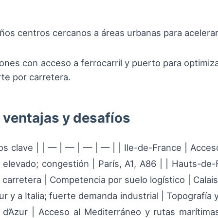
ueños centros cercanos a áreas urbanas para aceler
ciones con acceso a ferrocarril y puerto para optimi
te por carretera.
 ventajas y desafíos
dos clave | | — | — | — | — | | Ile-de-France | Acc
o elevado; congestión | París, A1, A86 | | Hauts-de
arretera | Competencia por suelo logístico | Calais, 
r y a Italia; fuerte demanda industrial | Topografía
’Azur | Acceso al Mediterráneo y rutas marítimas 