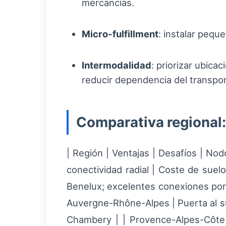
mercancías.
Micro-fulfillment
: instalar peq
Intermodalidad
: priorizar ubica
reducir dependencia del transpor
Comparativa regional:
| Región | Ventajas | Desafíos | No
conectividad radial | Coste de suel
Benelux; excelentes conexiones por c
Auvergne-Rhône-Alpes | Puerta al su
Chambery | | Provence-Alpes-Côte d