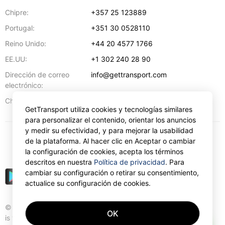
Chipre:
+357 25 123889
Portugal:
+351 30 0528110
Reino Unido:
+44 20 4577 1766
EE.UU:
+1 302 240 28 90
Dirección de correo
info@gettransport.com
electrónico:
57 Spyrou Kyprianou
,
Lárnaca
6051
Chipre:
GetTransport utiliza cookies y tecnologías similares
para personalizar el contenido, orientar los anuncios
y medir su efectividad, y para mejorar la usabilidad
de la plataforma. Al hacer clic en Aceptar o cambiar
€
EUR
la configuración de cookies, acepta los términos
descritos en nuestra
Política de privacidad
. Para
cambiar su configuración o retirar su consentimiento,
actualice su configuración de cookies.
© Gettransport International Limited. GetTransport®
OK
is trademark of Gettransport International Limited.
AI