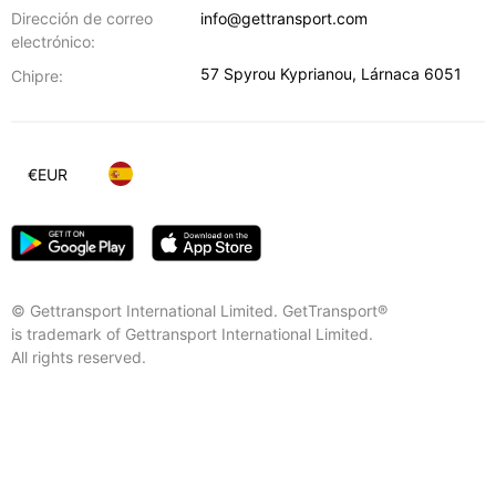
Dirección de correo
info@gettransport.com
electrónico:
57 Spyrou Kyprianou
,
Lárnaca
6051
Chipre:
€
EUR
© Gettransport International Limited. GetTransport®
is trademark of Gettransport International Limited.
All rights reserved.