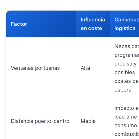
Influencia
Consecue
Factor
en coste
logística
Necesida
programa
precisa y
Ventanas portuarias
Alta
posibles
costes de
espera
Impacto 
lead time
Distancia puerto-centro
Media
consumo 
combusti