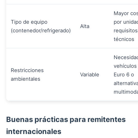
Mayor co
Tipo de equipo
por unida
Alta
(contenedor/refrigerado)
requisitos
técnicos
Necesida
vehículos
Restricciones
Variable
Euro 6 o
ambientales
alternativ
multimod
Buenas prácticas para remitentes
internacionales