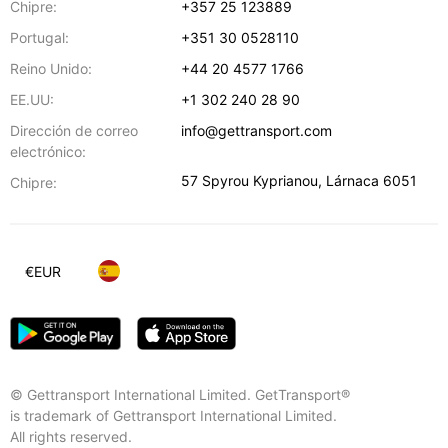
Chipre:
+357 25 123889
Portugal:
+351 30 0528110
Reino Unido:
+44 20 4577 1766
EE.UU:
+1 302 240 28 90
Dirección de correo
info@gettransport.com
electrónico:
57 Spyrou Kyprianou
,
Lárnaca
6051
Chipre:
€
EUR
© Gettransport International Limited. GetTransport®
is trademark of Gettransport International Limited.
All rights reserved.