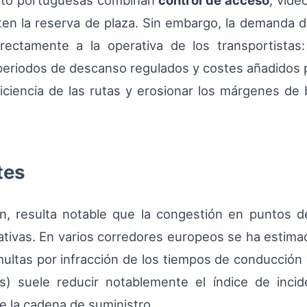
ento portuguesas combinan
control de acceso
, víde
iten la reserva de plaza. Sin embargo, la demanda 
irectamente a la operativa de los transportista
s periodos de descanso regulados y costes añadidos 
iciencia de las rutas y erosionar los márgenes de 
tes
ón, resulta notable que la congestión en puntos d
ativas. En varios corredores europeos se ha estim
ultas por infracción de los tiempos de conducción
as) suele reducir notablemente el índice de inci
de la cadena de suministro.