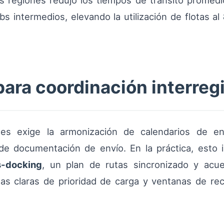
res regiones redujo los tiempos de tránsito prome
s intermedios, elevando la utilización de flotas al
ara coordinación interreg
nes exige la armonización de calendarios de en
 de documentación de envío. En la práctica, esto
s-docking
, un plan de rutas sincronizado y acue
s claras de prioridad de carga y ventanas de rece