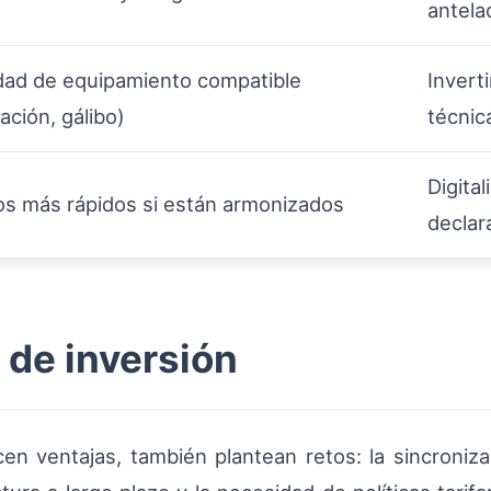
antela
ad de equipamiento compatible
Invert
ación, gálibo)
técnic
Digita
s más rápidos si están armonizados
declar
 de inversión
n ventajas, también plantean retos: la sincronizac