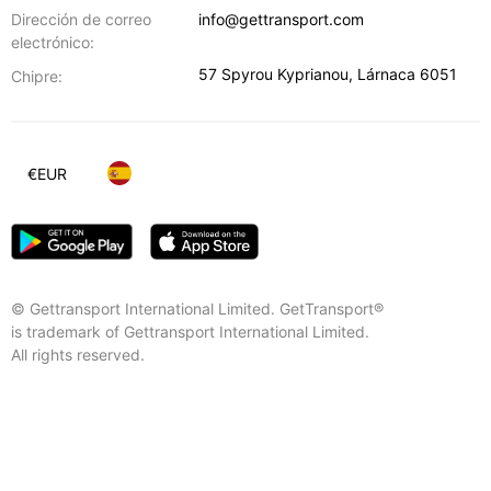
Dirección de correo
info@gettransport.com
electrónico:
57 Spyrou Kyprianou
,
Lárnaca
6051
Chipre:
€
EUR
© Gettransport International Limited. GetTransport®
is trademark of Gettransport International Limited.
All rights reserved.