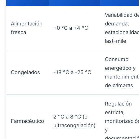
Variabilidad d
Alimentación
demanda,
+0 °C a +4 °C
fresca
estacionalida
last-mile
Consumo
energético y
Congelados
-18 °C a -25 °C
mantenimient
de cámaras
Regulación
estricta,
2 °C a 8 °C (o
Farmacéutico
monitorizació
ultracongelación)
y
documentaci