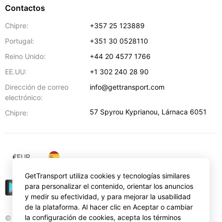
Contactos
Chipre:
+357 25 123889
Portugal:
+351 30 0528110
Reino Unido:
+44 20 4577 1766
EE.UU:
+1 302 240 28 90
Dirección de correo
info@gettransport.com
electrónico:
57 Spyrou Kyprianou
,
Lárnaca
6051
Chipre:
€
EUR
GetTransport utiliza cookies y tecnologías similares
para personalizar el contenido, orientar los anuncios
y medir su efectividad, y para mejorar la usabilidad
de la plataforma. Al hacer clic en Aceptar o cambiar
la configuración de cookies, acepta los términos
© Gettransport International Limited. GetTransport®