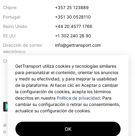
Chipre:
+357 25 123889
Portugal:
+351 30 0528110
Reino Unido:
+44 20 4577 1766
EE.UU:
+1 302 240 28 90
Dirección de correo
info@gettransport.com
electrónico:
57 Spyrou Kyprianou
,
Lárnaca
6051
Chipre:
GetTransport utiliza cookies y tecnologías similares
para personalizar el contenido, orientar los anuncios
y medir su efectividad, y para mejorar la usabilidad
de la plataforma. Al hacer clic en Aceptar o cambiar
€
EUR
la configuración de cookies, acepta los términos
descritos en nuestra
Política de privacidad
. Para
cambiar su configuración o retirar su consentimiento,
actualice su configuración de cookies.
© Gettransport International Limited. GetTransport®
OK
is trademark of Gettransport International Limited.
AI