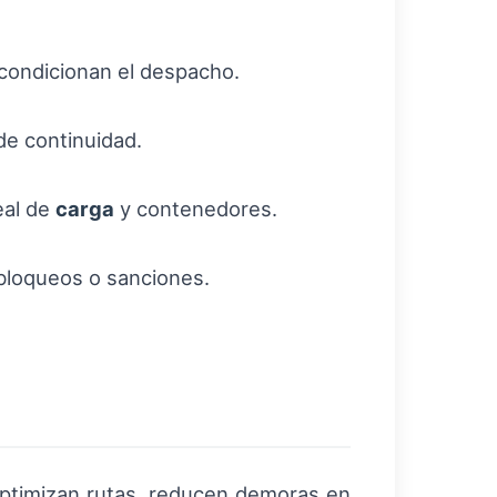
 condicionan el despacho.
de continuidad.
eal de
carga
y contenedores.
 bloqueos o sanciones.
 optimizan rutas, reducen demoras en