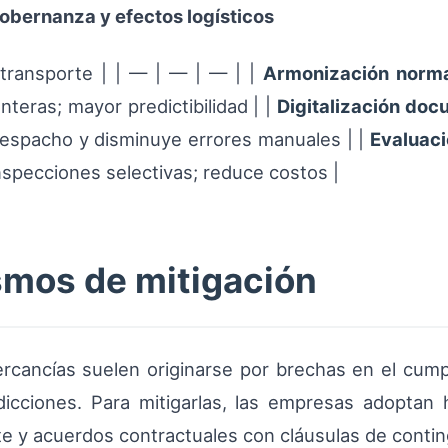
obernanza y efectos logísticos
 transporte | | — | — | — | |
Armonización norma
eras; mayor predictibilidad | |
Digitalización doc
a despacho y disminuye errores manuales | |
Evaluaci
inspecciones selectivas; reduce costos |
smos de mitigación
ercancías suelen originarse por brechas en el cum
isdicciones. Para mitigarlas, las empresas adopta
te y acuerdos contractuales con cláusulas de contin