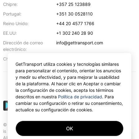
Chipre:
+357 25 123889
Portugal:
+351 30 0528110
Reino Unido:
+44 20 4577 1766
EE.UU:
+1 302 240 28 90
Dirección de correo
info@gettransport.com
electrónico:
57 Spyrou Kyprianou
,
Lárnaca
6051
Chipre:
GetTransport utiliza cookies y tecnologías similares
para personalizar el contenido, orientar los anuncios
y medir su efectividad, y para mejorar la usabilidad
de la plataforma. Al hacer clic en Aceptar o cambiar
€
EUR
la configuración de cookies, acepta los términos
descritos en nuestra
Política de privacidad
. Para
cambiar su configuración o retirar su consentimiento,
actualice su configuración de cookies.
© Gettransport International Limited. GetTransport®
OK
is trademark of Gettransport International Limited.
AI
All rights reserved.