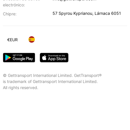
electrónico:
57 Spyrou Kyprianou
,
Lárnaca
6051
Chipre:
€
EUR
© Gettransport International Limited. GetTransport®
is trademark of Gettransport International Limited.
All rights reserved.