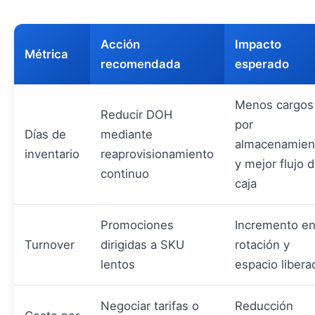
Acción
Impacto
Métrica
recomendada
esperado
Menos cargos
Reducir DOH
por
Días de
mediante
almacenamien
inventario
reaprovisionamiento
y mejor flujo 
continuo
caja
Promociones
Incremento e
Turnover
dirigidas a SKU
rotación y
lentos
espacio libera
Negociar tarifas o
Reducción