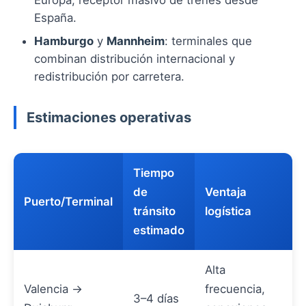
Europa, receptor masivo de trenes desde
España.
Hamburgo
y
Mannheim
: terminales que
combinan distribución internacional y
redistribución por carretera.
Estimaciones operativas
Tiempo
de
Ventaja
Puerto/Terminal
tránsito
logística
estimado
Alta
Valencia →
frecuencia,
3–4 días