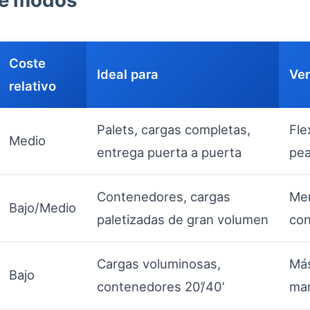
de modos
Coste
Ideal para
Ven
relativo
Palets, cargas completas,
Fle
Medio
entrega puerta a puerta
pea
Contenedores, cargas
Men
Bajo/Medio
paletizadas de gran volumen
con
Cargas voluminosas,
Más
Bajo
contenedores 20’/40’
man