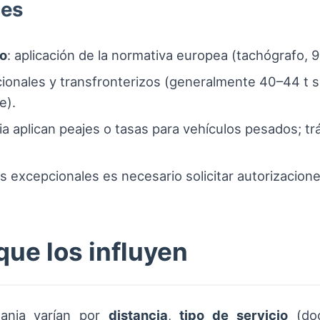
tes
so
: aplicación de la normativa europea (tachógrafo, 9
acionales y transfronterizos (generalmente 40–44 t 
e).
ia aplican peajes o tasas para vehículos pesados; t
as excepcionales es necesario solicitar autorizacion
que los influyen
ania varían por
distancia
,
tipo de servicio
(doo