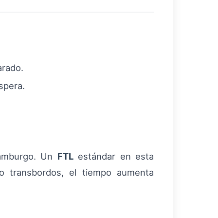
arado.
spera.
–Hamburgo. Un
FTL
estándar en esta
 o transbordos, el tiempo aumenta