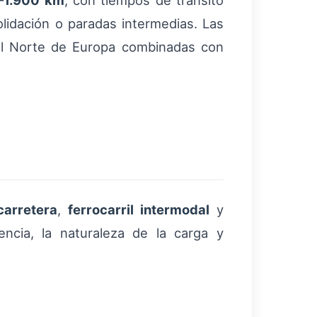
–1.900 km
, con tiempos de tránsito
lidación o paradas intermedias. Las
del Norte de Europa combinadas con
carretera
,
ferrocarril intermodal
y
ncia, la naturaleza de la carga y