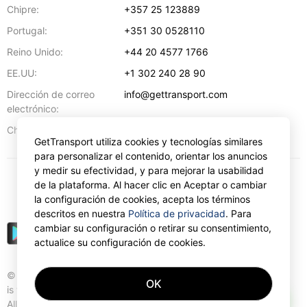
Chipre:
+357 25 123889
Portugal:
+351 30 0528110
Reino Unido:
+44 20 4577 1766
EE.UU:
+1 302 240 28 90
Dirección de correo
info@gettransport.com
electrónico:
57 Spyrou Kyprianou
,
Lárnaca
6051
Chipre:
GetTransport utiliza cookies y tecnologías similares
para personalizar el contenido, orientar los anuncios
y medir su efectividad, y para mejorar la usabilidad
de la plataforma. Al hacer clic en Aceptar o cambiar
€
EUR
la configuración de cookies, acepta los términos
descritos en nuestra
Política de privacidad
. Para
cambiar su configuración o retirar su consentimiento,
actualice su configuración de cookies.
© Gettransport International Limited. GetTransport®
OK
is trademark of Gettransport International Limited.
AI
All rights reserved.