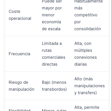
Puede ser
Habitualmente
mayor por
más
Coste
menor
competitivo
operacional
economía
por
de escala
consolidación
Limitada a
Alta, con
rutas
múltiples
Frecuencia
comerciales
conexiones
directas
diarias
Alto (más
Riesgo de
Bajo (menos
manipulaciones
manipulación
transbordos)
y transfers)
Alta, permite
Flexibilidad
Menor, rutas