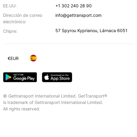
EE.UU:
+1 302 240 28 90
Dirección de correo
info@gettransport.com
electrónico:
57 Spyrou Kyprianou
,
Lárnaca
6051
Chipre:
€
EUR
© Gettransport International Limited. GetTransport®
is trademark of Gettransport International Limited.
All rights reserved.