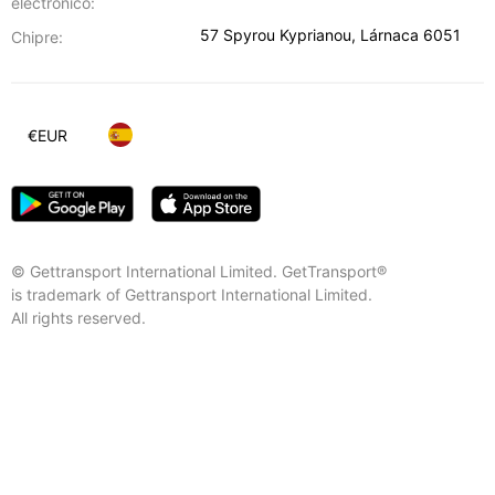
electrónico:
57 Spyrou Kyprianou
,
Lárnaca
6051
Chipre:
€
EUR
© Gettransport International Limited. GetTransport®
is trademark of Gettransport International Limited.
All rights reserved.