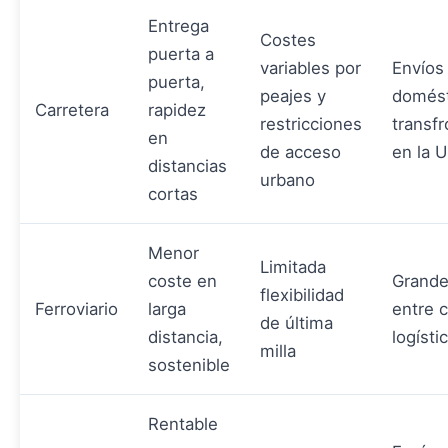
Entrega
Costes
puerta a
variables por
Envíos
puerta,
peajes y
domést
Carretera
rapidez
restricciones
transfr
en
de acceso
en la 
distancias
urbano
cortas
Menor
Limitada
coste en
Grande
flexibilidad
Ferroviario
larga
entre 
de última
distancia,
logísti
milla
sostenible
Rentable