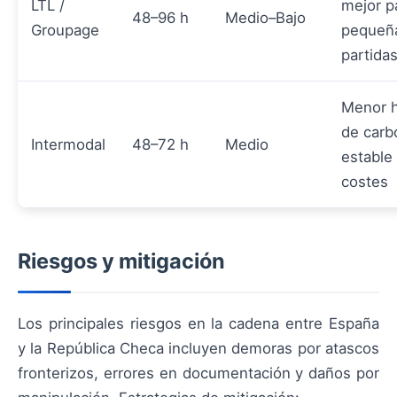
LTL /
mejor p
48–96 h
Medio–Bajo
Groupage
pequeñ
partida
Menor h
de carb
Intermodal
48–72 h
Medio
estable
costes
Riesgos y mitigación
Los principales riesgos en la cadena entre España
y la República Checa incluyen demoras por atascos
fronterizos, errores en documentación y daños por