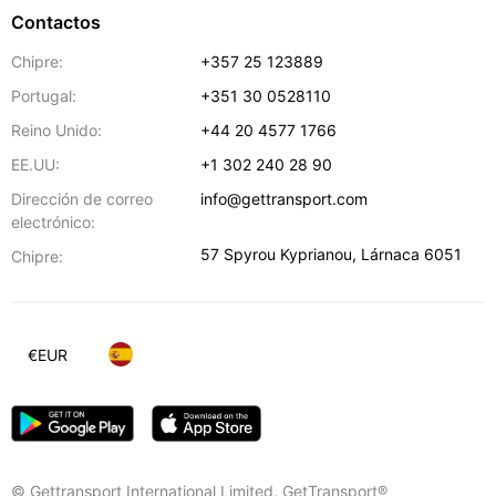
Contactos
Chipre:
+357 25 123889
Portugal:
+351 30 0528110
Reino Unido:
+44 20 4577 1766
EE.UU:
+1 302 240 28 90
Dirección de correo
info@gettransport.com
electrónico:
57 Spyrou Kyprianou
,
Lárnaca
6051
Chipre:
€
EUR
© Gettransport International Limited. GetTransport®