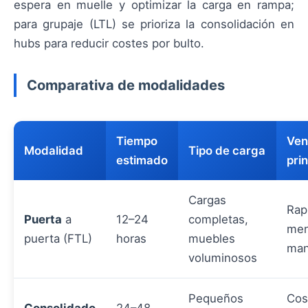
espera en muelle y optimizar la carga en rampa;
para grupaje (LTL) se prioriza la consolidación en
hubs para reducir costes por bulto.
Comparativa de modalidades
Tiempo
Ven
Modalidad
Tipo de carga
estimado
prin
Cargas
Rap
Puerta
a
12–24
completas,
men
puerta (FTL)
horas
muebles
man
voluminosos
Pequeños
Cos