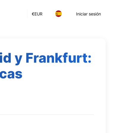
€
EUR
Iniciar sesión
d y Frankfurt:
icas