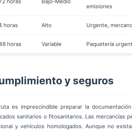
72 horas
Bajo–Medio
emisiones
4 horas
Alto
Urgente, mercancí
48 horas
Variable
Paquetería urgent
umplimiento y seguros
ruta es imprescindible preparar la documentació
icados sanitarios o fitosanitarios. Las mercancías p
cional y vehículos homologados. Aunque no exist