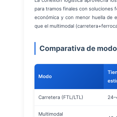
La conexión logística aprovecha lo
para tramos finales con soluciones f
económica y con menor huella de emi
que el multimodal (carretera+ferrocar
Comparativa de mod
Tie
Modo
est
Carretera (FTL/LTL)
24–
Multimodal