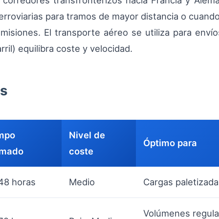
s corredores transfronterizos hacia Francia y Ale
erroviarias para tramos de mayor distancia o cuando
siones. El transporte aéreo se utiliza para envío
ril) equilibra coste y velocidad.
os
mpo
Nivel de
Óptimo para
imado
coste
48 horas
Medio
Cargas paletizada
Volúmenes regula