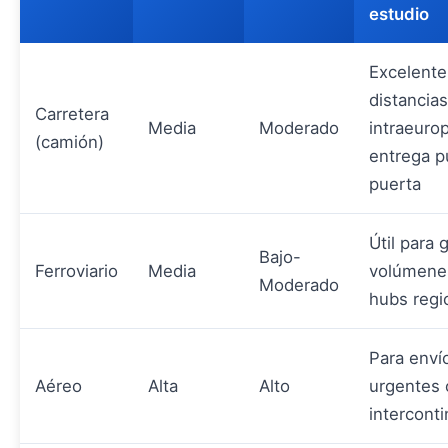
estudio
Excelente
distancias
Carretera
Media
Moderado
intraeuro
(camión)
entrega p
puerta
Útil para 
Bajo-
Ferroviario
Media
volúmene
Moderado
hubs regi
Para enví
Aéreo
Alta
Alto
urgentes 
intercont