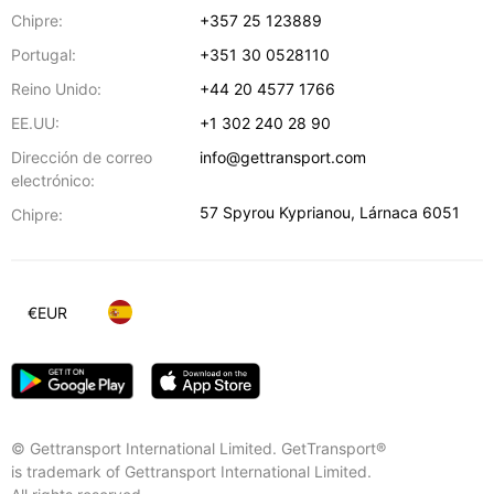
Chipre:
+357 25 123889
Portugal:
+351 30 0528110
Reino Unido:
+44 20 4577 1766
EE.UU:
+1 302 240 28 90
Dirección de correo
info@gettransport.com
electrónico:
57 Spyrou Kyprianou
,
Lárnaca
6051
Chipre:
€
EUR
© Gettransport International Limited. GetTransport®
is trademark of Gettransport International Limited.