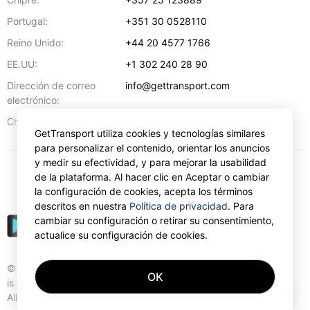
Portugal:
+351 30 0528110
Reino Unido:
+44 20 4577 1766
EE.UU:
+1 302 240 28 90
Dirección de correo
info@gettransport.com
electrónico:
57 Spyrou Kyprianou
,
Lárnaca
6051
Chipre:
GetTransport utiliza cookies y tecnologías similares
para personalizar el contenido, orientar los anuncios
y medir su efectividad, y para mejorar la usabilidad
de la plataforma. Al hacer clic en Aceptar o cambiar
€
EUR
la configuración de cookies, acepta los términos
descritos en nuestra
Política de privacidad
. Para
cambiar su configuración o retirar su consentimiento,
actualice su configuración de cookies.
© Gettransport International Limited. GetTransport®
OK
is trademark of Gettransport International Limited.
AI
All rights reserved.