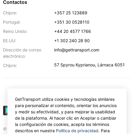
Contactos
Chipre:
+357 25 123889
Portugal:
+351 30 0528110
Reino Unido:
+44 20 4577 1766
EE.UU:
+1 302 240 28 90
Dirección de correo
info@gettransport.com
electrónico:
57 Spyrou Kyprianou
,
Lárnaca
6051
Chipre:
€
EUR
GetTransport utiliza cookies y tecnologías similares
para personalizar el contenido, orientar los anuncios
y medir su efectividad, y para mejorar la usabilidad
de la plataforma. Al hacer clic en Aceptar o cambiar
la configuración de cookies, acepta los términos
© Gettransport International Limited. GetTransport®
descritos en nuestra
Política de privacidad
. Para