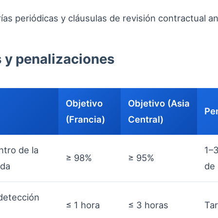
orías periódicas y cláusulas de revisión contractual
s y penalizaciones
Objetivo
Objetivo (Asia
Pe
(Francia)
Central)
tro de la
1–3
≥ 98%
≥ 95%
ada
de 
detección
≤ 1 hora
≤ 3 horas
Tar