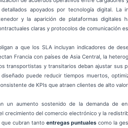
malización de acuerdos operativos entre cargadores
detallados apoyados por tecnología digital. La in
enedor y la aparición de plataformas digitales 
ontractuales claras y protocolos de comunicación es
obligan a que los SLA incluyan indicadores de d
ectan Francia con países de Asia Central, la hetero
os transportistas y transitarios deban ajustar sus 
 diseñado puede reducir tiempos muertos, optimiz
nsistente de KPIs que atraen clientes de alto valor
tran un aumento sostenido de la demanda de e
: el crecimiento del comercio electrónico y la redis
 que cubran tanto
entregas puntuales
como la gest