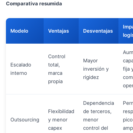
Comparativa resumida
Imp
Modelo
Ventajas
Desventajas
logí
Aum
Control
Mayor
cap
Escalado
total,
inversión y
fija 
interno
marca
rigidez
com
propia
oper
Dependencia
Per
Flexibilidad
de terceros,
res
Outsourcing
y menor
menor
pico
capex
control del
ampl