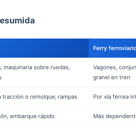
resumida
Ferry ferroviari
s
, maquinaria sobre ruedas,
Vagones, conjun
s
granel en tren
a tracción o remolque; rampas
Por vía férrea i
ción, embarque rápido
Más dependiente