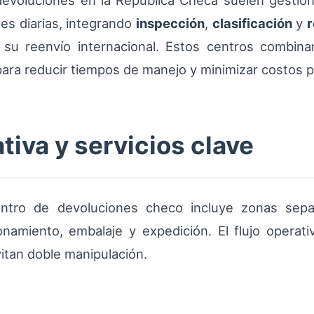
evoluciones en la República Checa suelen gestiona
des diarias, integrando
inspección
,
clasificación
y
r
ar su reenvío internacional. Estos centros comb
para reducir tiempos de manejo y minimizar costos p
tiva y servicios clave
centro de devoluciones checo incluye zonas sepa
onamiento, embalaje y expedición. El flujo operat
itan doble manipulación.