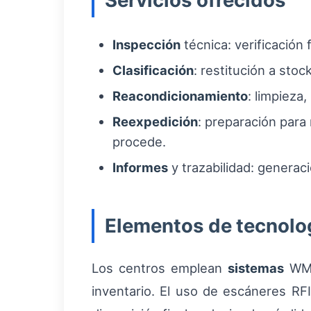
Servicios ofrecidos
Inspección
técnica: verificación 
Clasificación
: restitución a stoc
Reacondicionamiento
: limpieza
Reexpedición
: preparación para
procede.
Informes
y trazabilidad: generac
Elementos de tecnolog
Los centros emplean
sistemas
WMS 
inventario. El uso de escáneres RFI