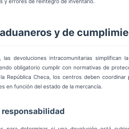
s y errores de reintegro de inventario.
 aduaneros y de cumplimi
as devoluciones intracomunitarias simplifican la 
endo obligatorio cumplir con normativas de protecc
 la República Checa, los centros deben coordina
es en función del estado de la mercancía.
y responsabilidad
ras para determinar si una devolución está cubier