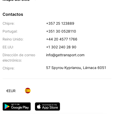
Contactos
Chipre:
+357 25 123889
Portugal:
+351 30 0528110
Reino Unido:
+44 20 4577 1766
EE.UU:
+1 302 240 28 90
Dirección de correo
info@gettransport.com
electrónico:
57 Spyrou Kyprianou
,
Lárnaca
6051
Chipre:
€
EUR