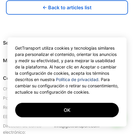
← Back to articles list
Servicios
GetTransport utiliza cookies y tecnologías similares
para personalizar el contenido, orientar los anuncios
Mapa del sitio
y medir su efectividad, y para mejorar la usabilidad
de la plataforma. Al hacer clic en Aceptar o cambiar
la configuración de cookies, acepta los términos
Contactos
descritos en nuestra
Política de privacidad
. Para
cambiar su configuración o retirar su consentimiento,
Chipre:
+357 25 123889
actualice su configuración de cookies.
Portugal:
+351 30 0528110
Reino Unido:
+44 20 4577 1766
OK
AI
EE.UU:
+1 302 240 28 90
Dirección de correo
info@gettransport.com
electrónico: