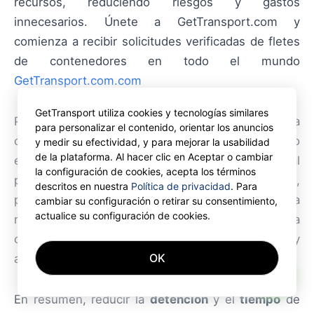
recursos, reduciendo riesgos y gastos
innecesarios. Únete a GetTransport.com y
comienza a recibir solicitudes verificadas de fletes
de contenedores en todo el mundo
GetTransport.com.com
GetTransport utiliza cookies y tecnologías similares
Previsión: estas medidas, aplicadas de forma
para personalizar el contenido, orientar los anuncios
consistente, pueden tener un impacto significativo
y medir su efectividad, y para mejorar la usabilidad
de la plataforma. Al hacer clic en Aceptar o cambiar
en la logística regional. Si bien a escala global
la configuración de cookies, acepta los términos
podrían ser consideradas mejoras incrementales,
descritos en nuestra
Política de privacidad
. Para
para operadores y transportistas en Polonia
cambiar su configuración o retirar su consentimiento,
actualice su configuración de cookies.
representan ahorros directos y mejoras en la
competitividad. Start planning your next delivery
OK
and secure your cargo with GetTransport.com.
AI
En resumen, reducir la
detención
y el
tiempo
de