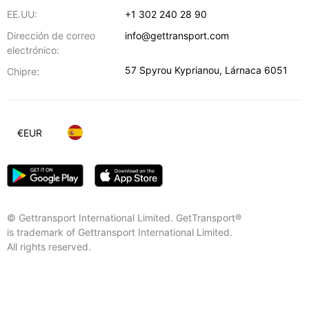
EE.UU:
+1 302 240 28 90
Dirección de correo
info@gettransport.com
electrónico:
57 Spyrou Kyprianou
,
Lárnaca
6051
Chipre:
€
EUR
© Gettransport International Limited. GetTransport®
is trademark of Gettransport International Limited.
All rights reserved.