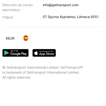
Dirección de correo
info@gettransport.com
electrónico:
57 Spyrou Kyprianou
,
Lárnaca
6051
Chipre:
€
EUR
© Gettransport International Limited. GetTransport®
is trademark of Gettransport International Limited.
All rights reserved.