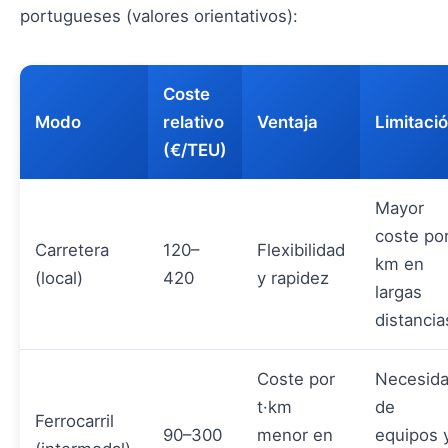
portugueses (valores orientativos):
Coste
Modo
relativo
Ventaja
Limitaci
(€/TEU)
Mayor
coste po
Carretera
120–
Flexibilidad
km en
(local)
420
y rapidez
largas
distancia
Coste por
Necesid
t·km
de
Ferrocarril
90–300
menor en
equipos 