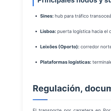
Principales nodos y s
Sines:
hub para tráfico transoce
Lisboa:
puerta logística hacia el 
Leixões (Oporto):
corredor norte 
Plataformas logísticas:
terminale
Regulación, docum
El transporte por carretera en Po