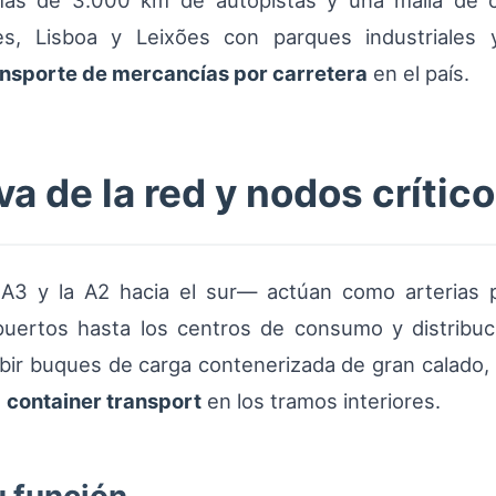
 más de 3.000 km de autopistas y una malla de c
s, Lisboa y Leixões con parques industriales 
ansporte de mercancías por carretera
en el país.
va de la red y nodos crític
,A3 y la A2 hacia el sur— actúan como arterias 
puertos hasta los centros de consumo y distribuc
ibir buques de carga contenerizada de gran calado
e
container transport
en los tramos interiores.