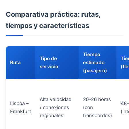
Comparativa práctica: rutas,
tiempos y características
Tiempo
Tipo de
Tie
Ruta
estimado
servicio
(fl
(pasajero)
Alta velocidad
20–26 horas
Lisboa –
48–
/ conexiones
(con
Frankfurt
(in
regionales
transbordos)