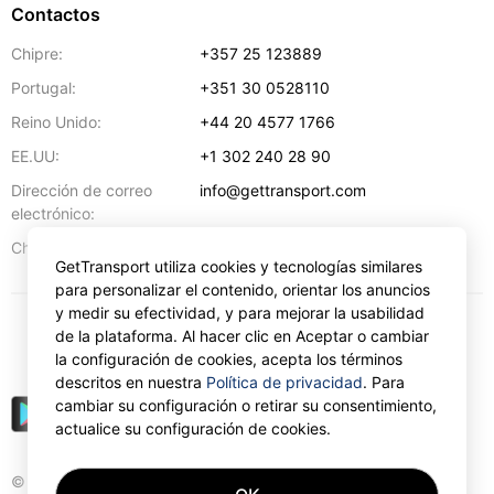
Contactos
Chipre:
+357 25 123889
Portugal:
+351 30 0528110
Reino Unido:
+44 20 4577 1766
EE.UU:
+1 302 240 28 90
Dirección de correo
info@gettransport.com
electrónico:
57 Spyrou Kyprianou
,
Lárnaca
6051
Chipre:
GetTransport utiliza cookies y tecnologías similares
para personalizar el contenido, orientar los anuncios
y medir su efectividad, y para mejorar la usabilidad
de la plataforma. Al hacer clic en Aceptar o cambiar
€
EUR
la configuración de cookies, acepta los términos
descritos en nuestra
Política de privacidad
. Para
cambiar su configuración o retirar su consentimiento,
actualice su configuración de cookies.
© Gettransport International Limited. GetTransport®