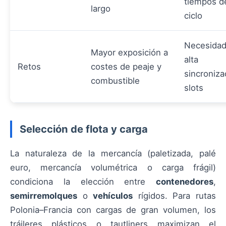
tiempos d
largo
ciclo
Necesidad
Mayor exposición a
alta
Retos
costes de peaje y
sincroniza
combustible
slots
Selección de flota y carga
La naturaleza de la mercancía (paletizada, palé
euro, mercancía volumétrica o carga frágil)
condiciona la elección entre
contenedores
,
semirremolques
o
vehículos
rígidos. Para rutas
Polonia–Francia con cargas de gran volumen, los
tráileres plásticos o tautliners maximizan el