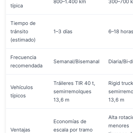
800–1.400 km
300–700 
típica
Tiempo de
tránsito
1–3 días
6–18 hora
(estimado)
Frecuencia
Semanal/Bisemanal
Diaria/Bi‑d
recomendada
Tráileres TIR 40 t,
Rigid truc
Vehículos
semirremolques
semirremo
típicos
13,6 m
13,6 m
Alta rotaci
Economías de
menores
Ventajas
escala por tramo