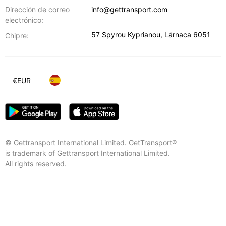
Dirección de correo
info@gettransport.com
electrónico:
57 Spyrou Kyprianou
,
Lárnaca
6051
Chipre:
€
EUR
© Gettransport International Limited. GetTransport®
is trademark of Gettransport International Limited.
All rights reserved.