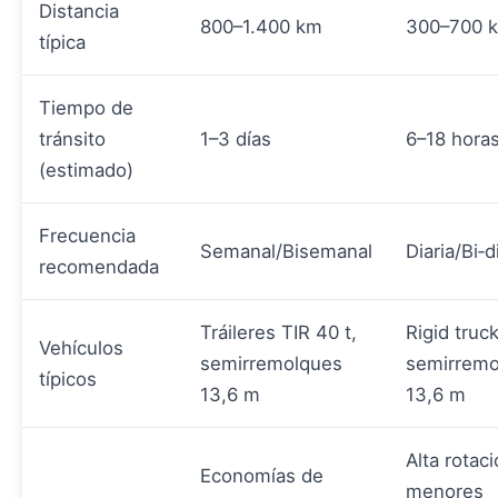
Distancia
800–1.400 km
300–700 
típica
Tiempo de
tránsito
1–3 días
6–18 hora
(estimado)
Frecuencia
Semanal/Bisemanal
Diaria/Bi‑d
recomendada
Tráileres TIR 40 t,
Rigid truc
Vehículos
semirremolques
semirremo
típicos
13,6 m
13,6 m
Alta rotaci
Economías de
menores