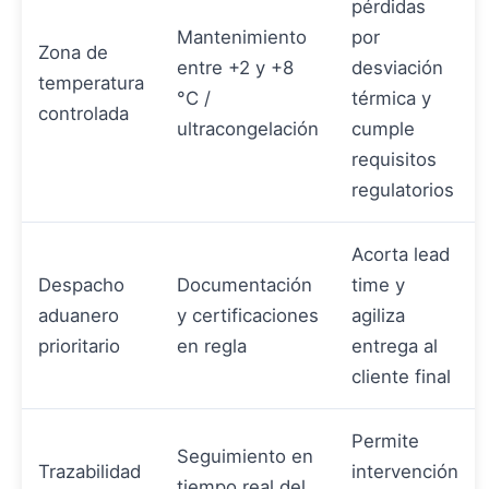
pérdidas
Mantenimiento
por
Zona de
entre +2 y +8
desviación
temperatura
°C /
térmica y
controlada
ultracongelación
cumple
requisitos
regulatorios
Acorta lead
Despacho
Documentación
time y
aduanero
y certificaciones
agiliza
prioritario
en regla
entrega al
cliente final
Permite
Seguimiento en
Trazabilidad
intervención
tiempo real del