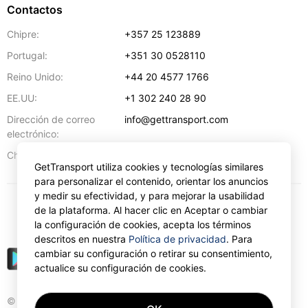
Contactos
Chipre:
+357 25 123889
Portugal:
+351 30 0528110
Reino Unido:
+44 20 4577 1766
EE.UU:
+1 302 240 28 90
Dirección de correo
info@gettransport.com
electrónico:
57 Spyrou Kyprianou
,
Lárnaca
6051
Chipre:
GetTransport utiliza cookies y tecnologías similares
para personalizar el contenido, orientar los anuncios
y medir su efectividad, y para mejorar la usabilidad
de la plataforma. Al hacer clic en Aceptar o cambiar
€
EUR
la configuración de cookies, acepta los términos
descritos en nuestra
Política de privacidad
. Para
cambiar su configuración o retirar su consentimiento,
actualice su configuración de cookies.
© Gettransport International Limited. GetTransport®