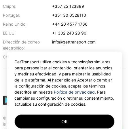
Chipre:
+357 25 123889
Portugal:
+351 30 0528110
Reino Unido:
+44 20 4577 1766
EE.UU:
+1 302 240 28 90
Dirección de correo
info@gettransport.com
electrónico:
57 Spyrou Kyprianou
,
Lárnaca
6051
Chipre:
GetTransport utiliza cookies y tecnologías similares
para personalizar el contenido, orientar los anuncios
y medir su efectividad, y para mejorar la usabilidad
de la plataforma. Al hacer clic en Aceptar o cambiar
€
EUR
la configuración de cookies, acepta los términos
descritos en nuestra
Política de privacidad
. Para
cambiar su configuración o retirar su consentimiento,
actualice su configuración de cookies.
© Gettransport International Limited. GetTransport®
OK
is trademark of Gettransport International Limited.
AI