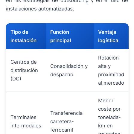
en las estrategias de outsourcing y en el uso de
instalaciones automatizadas.
Tipo de
Función
Ventaja
instalación
principal
logística
Rotación
Centros de
Consolidación y
alta y
distribución
despacho
proximidad
(DC)
al mercado
Menor
coste por
Transferencia
Terminales
tonelada-
carretera-
intermodales
km en
ferrocarril