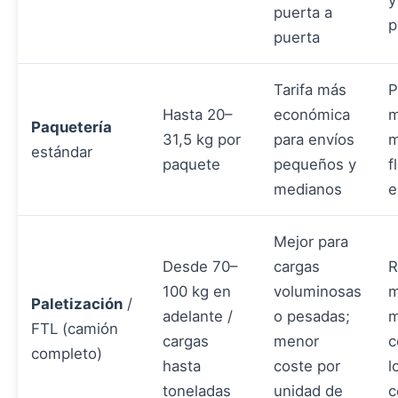
y
puerta a
p
puerta
Tarifa más
P
Hasta 20–
económica
m
Paquetería
31,5 kg por
para envíos
m
estándar
paquete
pequeños y
f
medianos
e
Mejor para
Desde 70–
cargas
R
100 kg en
voluminosas
m
Paletización
/
adelante /
o pesadas;
m
FTL (camión
cargas
menor
c
completo)
hasta
coste por
l
toneladas
unidad de
c