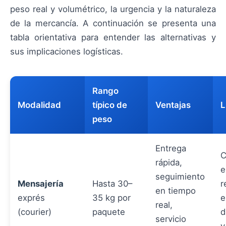
peso real y volumétrico, la urgencia y la naturaleza
de la mercancía. A continuación se presenta una
tabla orientativa para entender las alternativas y
sus implicaciones logísticas.
Rango
Modalidad
típico de
Ventajas
L
peso
Entrega
C
rápida,
e
seguimiento
Mensajería
Hasta 30–
r
en tiempo
exprés
35 kg por
e
real,
(courier)
paquete
d
servicio