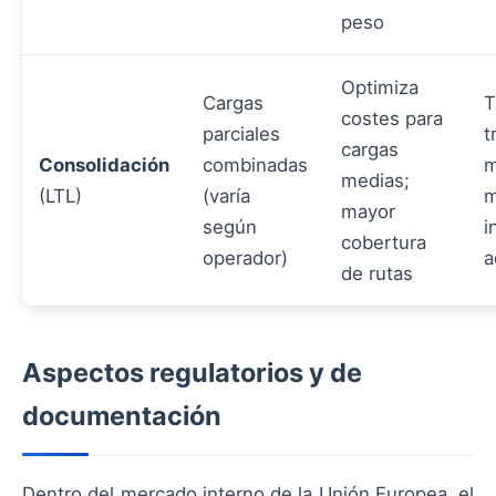
peso
Optimiza
Cargas
T
costes para
parciales
t
cargas
Consolidación
combinadas
m
medias;
(LTL)
(varía
m
mayor
según
i
cobertura
operador)
a
de rutas
Aspectos regulatorios y de
documentación
Dentro del mercado interno de la Unión Europea, el