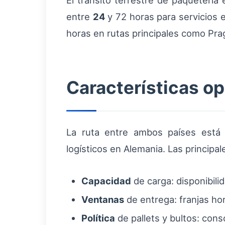
El tránsito terrestre de paquetería 
entre
24
y 72 horas para servicios 
horas en rutas principales como Pra
Características op
La ruta entre ambos países está 
logísticos en Alemania. Las principa
Capacidad
de carga: disponibili
Ventanas
de entrega: franjas hor
Política
de pallets y bultos: con