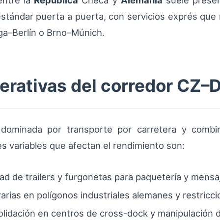
entre la
República
Checa y
Alemania
suele presen
estándar puerta a puerta, con servicios exprés qu
ga–Berlín o Brno–Múnich.
erativas del corredor CZ–
dominada por transporte por carretera y combi
les variables que afectan el rendimiento son:
dad de trailers y furgonetas para paquetería y mensaj
arias en polígonos industriales alemanes y restricc
solidación en centros de cross-dock y manipulación d