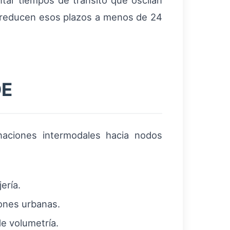
tar tiempos de tránsito que oscilan
e reducen esos plazos a menos de 24
DE
naciones intermodales hacia nodos
ería.
iones urbanas.
e volumetría.