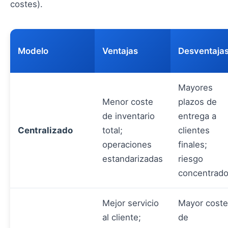
costes).
Modelo
Ventajas
Desventaja
Mayores
Menor coste
plazos de
de inventario
entrega a
Centralizado
total;
clientes
operaciones
finales;
estandarizadas
riesgo
concentrad
Mejor servicio
Mayor coste
al cliente;
de