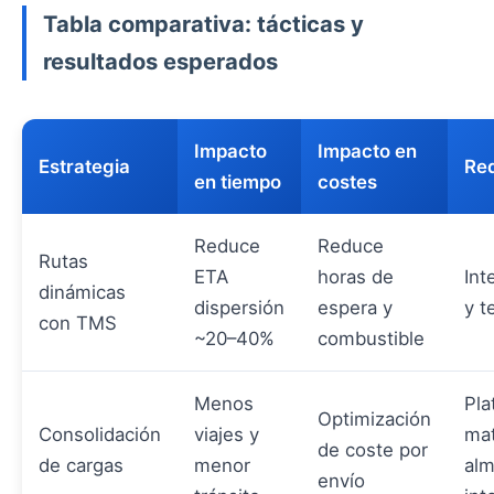
Tabla comparativa: tácticas y
resultados esperados
Impacto
Impacto en
Estrategia
Req
en tiempo
costes
Reduce
Reduce
Rutas
ETA
horas de
Int
dinámicas
dispersión
espera y
y t
con TMS
~20–40%
combustible
Menos
Pla
Optimización
Consolidación
viajes y
mat
de coste por
de cargas
menor
al
envío