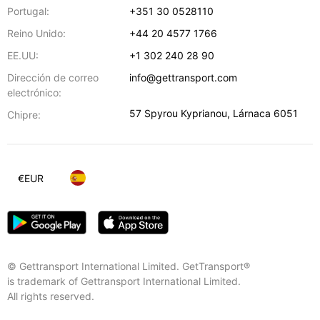
Portugal:
+351 30 0528110
Reino Unido:
+44 20 4577 1766
EE.UU:
+1 302 240 28 90
Dirección de correo
info@gettransport.com
electrónico:
57 Spyrou Kyprianou
,
Lárnaca
6051
Chipre:
€
EUR
© Gettransport International Limited. GetTransport®
is trademark of Gettransport International Limited.
All rights reserved.