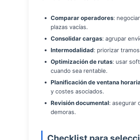
Comparar operadores
: negocia
plazas vacías.
Consolidar cargas
: agrupar env
Intermodalidad
: priorizar tramo
Optimización de rutas
: usar sof
cuando sea rentable.
Planificación de ventana horari
y costes asociados.
Revisión documental
: asegurar
demoras.
Checklist para selecci