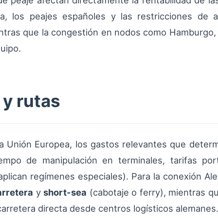
 de peaje afectan directamente la rentabilidad de l
, los peajes españoles y las restricciones de
entras que la congestión en nodos como Hamburgo, B
quipo.
 y rutas
la Unión Europea, los gastos relevantes que determi
empo de manipulación en terminales, tarifas port
lican regímenes especiales). Para la conexión Al
arretera
y
short-sea
(cabotaje o ferry), mientras q
 carretera directa desde centros logísticos alemanes