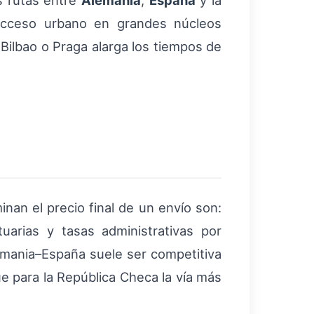
as rutas entre
Alemania
,
España
y la
 acceso urbano en grandes núcleos
ilbao o Praga alarga los tiempos de
nan el precio final de un envío son:
uarias y tasas administrativas por
emania–España suele ser competitiva
ue para la República Checa la vía más
.