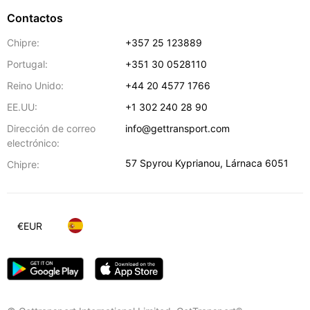
Contactos
Chipre:
+357 25 123889
Portugal:
+351 30 0528110
Reino Unido:
+44 20 4577 1766
EE.UU:
+1 302 240 28 90
Dirección de correo
info@gettransport.com
electrónico:
57 Spyrou Kyprianou
,
Lárnaca
6051
Chipre:
€
EUR