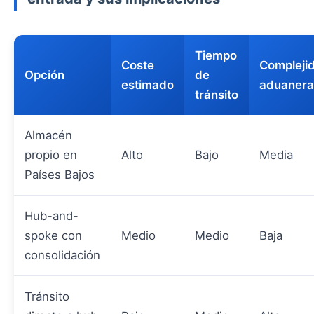
Tiempo
Coste
Compleji
Opción
de
estimado
aduanera
tránsito
Almacén
propio en
Alto
Bajo
Media
Países Bajos
Hub-and-
spoke con
Medio
Medio
Baja
consolidación
Tránsito