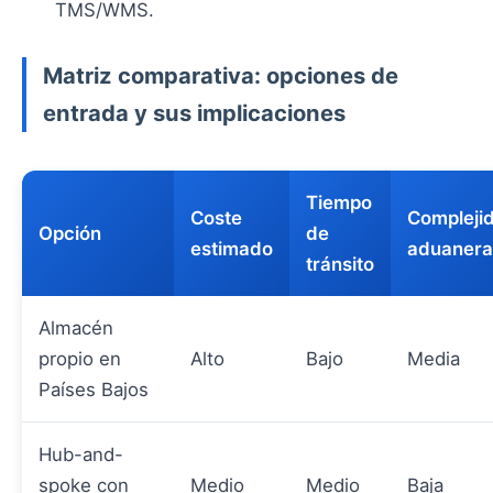
TMS/WMS.
Matriz comparativa: opciones de
entrada y sus implicaciones
Tiempo
Coste
Compleji
Opción
de
estimado
aduanera
tránsito
Almacén
propio en
Alto
Bajo
Media
Países Bajos
Hub-and-
spoke con
Medio
Medio
Baja